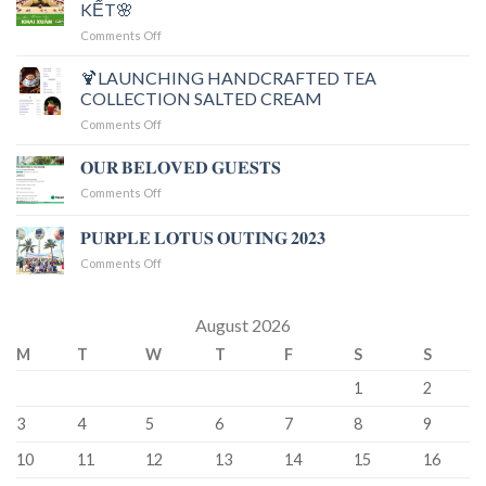
Anime
KẾT🌸
Collection
on
Comments Off
with
🌸
Hellstar
KHỞI
🍹LAUNCHING HANDCRAFTED TEA
Hoodie
ĐẦU
get
COLLECTION SALTED CREAM
THUẬN
real
on
Comments Off
LỢI
HELL
🍹
–
STAR
RA
𝐎𝐔𝐑 𝐁𝐄𝐋𝐎𝐕𝐄𝐃 𝐆𝐔𝐄𝐒𝐓𝐒
KHAI
MẮT
XUÂN
on
Comments Off
BỘ
GẮN
𝐎𝐔𝐑
SƯU
KẾT
𝐁𝐄𝐋𝐎𝐕𝐄𝐃
𝐏𝐔𝐑𝐏𝐋𝐄 𝐋𝐎𝐓𝐔𝐒 𝐎𝐔𝐓𝐈𝐍𝐆 𝟐𝟎𝟐𝟑
TẬP
🌸
𝐆𝐔𝐄𝐒𝐓𝐒
TRÀ
on
Comments Off
THỦ
𝐏𝐔𝐑𝐏𝐋𝐄
CÔNG
𝐋𝐎𝐓𝐔𝐒
KEM
𝐎𝐔𝐓𝐈𝐍𝐆
August 2026
MẶN
𝟐𝟎𝟐𝟑
M
T
W
T
F
S
S
1
2
3
4
5
6
7
8
9
10
11
12
13
14
15
16