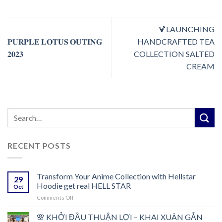
🍹LAUNCHING
𝐏𝐔𝐑𝐏𝐋𝐄 𝐋𝐎𝐓𝐔𝐒 𝐎𝐔𝐓𝐈𝐍𝐆
HANDCRAFTED TEA
𝟐𝟎𝟐𝟑
COLLECTION SALTED
CREAM
RECENT POSTS
Transform Your Anime Collection with Hellstar
29
Hoodie get real HELL STAR
Oct
on
Comments Off
Transform
Your
🌸 KHỞI ĐẦU THUẬN LỢI – KHAI XUÂN GẮN