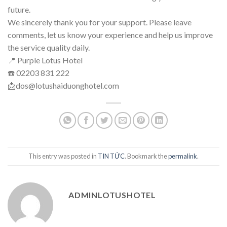
future.
We sincerely thank you for your support. Please leave
comments, let us know your experience and help us improve
the service quality daily.
📍 Purple Lotus Hotel
☎️ 02203 831 222
📩dos@lotushaiduonghotel.com
This entry was posted in
TIN TỨC
. Bookmark the
permalink
.
ADMINLOTUSHOTEL