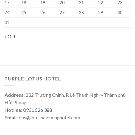
17
18
19
20
21
22
23
24
25
26
27
28
29
30
31
« Oct
PURPLE LOTUS HOTEL
Address:
232 Trường Chinh, P. Lê Thanh Nghị – Thành phố
Hải Phòng
Hotline:
0931 526 388
Email:
dos@lotushaiduonghotel.com