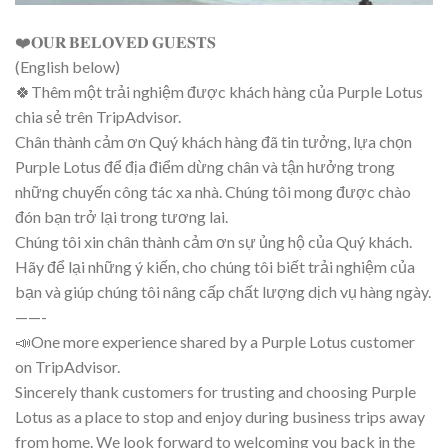
❤️𝐎𝐔𝐑 𝐁𝐄𝐋𝐎𝐕𝐄𝐃 𝐆𝐔𝐄𝐒𝐓𝐒
(English below)
🍀Thêm một trải nghiệm được khách hàng của Purple Lotus
chia sẻ trên TripAdvisor.
Chân thành cảm ơn Quý khách hàng đã tin tưởng, lựa chọn
Purple Lotus để địa điểm dừng chân và tận hưởng trong
những chuyến công tác xa nhà. Chúng tôi mong được chào
đón bạn trở lại trong tương lai.
Chúng tôi xin chân thành cảm ơn sự ủng hộ của Quý khách.
Hãy để lại những ý kiến, cho chúng tôi biết trải nghiệm của
bạn và giúp chúng tôi nâng cấp chất lượng dịch vụ hàng ngày.
——-
📣One more experience shared by a Purple Lotus customer
on TripAdvisor.
Sincerely thank customers for trusting and choosing Purple
Lotus as a place to stop and enjoy during business trips away
from home. We look forward to welcoming you back in the