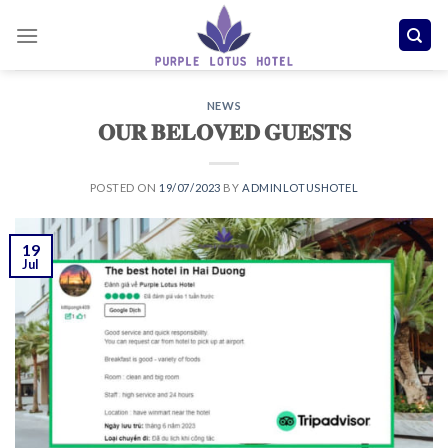
Skip
to
content
NEWS
𝐎𝐔𝐑 𝐁𝐄𝐋𝐎𝐕𝐄𝐃 𝐆𝐔𝐄𝐒𝐓𝐒
POSTED ON
19/07/2023
BY
ADMINLOTUSHOTEL
19
Jul