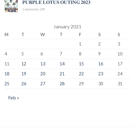
𝐏𝐔𝐑𝐏𝐋𝐄 𝐋𝐎𝐓𝐔𝐒 𝐎𝐔𝐓𝐈𝐍𝐆 𝟐𝟎𝟐𝟑
TẬP
🌸
𝐆𝐔𝐄𝐒𝐓𝐒
TRÀ
on
Comments Off
THỦ
𝐏𝐔𝐑𝐏𝐋𝐄
CÔNG
𝐋𝐎𝐓𝐔𝐒
KEM
𝐎𝐔𝐓𝐈𝐍𝐆
January 2021
MẶN
𝟐𝟎𝟐𝟑
M
T
W
T
F
S
S
1
2
3
4
5
6
7
8
9
10
11
12
13
14
15
16
17
18
19
20
21
22
23
24
25
26
27
28
29
30
31
Feb »