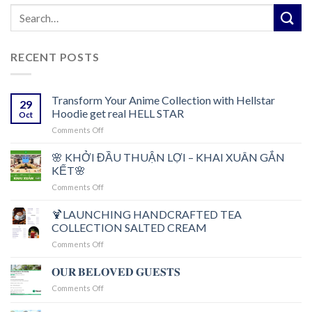
RECENT POSTS
Transform Your Anime Collection with Hellstar
29
Hoodie get real HELL STAR
Oct
on
Comments Off
Transform
Your
🌸 KHỞI ĐẦU THUẬN LỢI – KHAI XUÂN GẮN
Anime
KẾT🌸
Collection
on
Comments Off
with
🌸
Hellstar
KHỞI
🍹LAUNCHING HANDCRAFTED TEA
Hoodie
ĐẦU
get
COLLECTION SALTED CREAM
THUẬN
real
on
Comments Off
LỢI
HELL
🍹
–
STAR
RA
𝐎𝐔𝐑 𝐁𝐄𝐋𝐎𝐕𝐄𝐃 𝐆𝐔𝐄𝐒𝐓𝐒
KHAI
MẮT
XUÂN
on
Comments Off
BỘ
GẮN
𝐎𝐔𝐑
SƯU
KẾT
𝐁𝐄𝐋𝐎𝐕𝐄𝐃