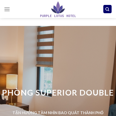
Skip
to
content
PHÒNG SUPERIOR DOUBLE
TẬN HƯỞNG TẦM NHÌN BAO QUÁT THÀNH PHỐ