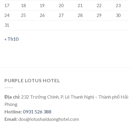
17
18
19
20
21
22
23
24
25
26
27
28
29
30
31
« Th10
PURPLE LOTUS HOTEL
Địa chỉ:
232 Trường Chinh, P. Lê Thanh Nghị – Thành phố Hải
Phòng
Hotline:
0931 526 388
Email:
dos@lotushaiduonghotel.com