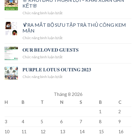
Anime
KẾT🌸
Collection
ở
Chức năng bình luận bị tắt
with
🌸
Hellstar
KHỞI
🍹RA MẮT BỘ SƯU TẬP TRÀ THỦ CÔNG KEM
Hoodie
ĐẦU
get
MẶN
THUẬN
real
ở
Chức năng bình luận bị tắt
LỢI
HELL
🍹
–
STAR
RA
𝐎𝐔𝐑 𝐁𝐄𝐋𝐎𝐕𝐄𝐃 𝐆𝐔𝐄𝐒𝐓𝐒
KHAI
MẮT
XUÂN
ở
Chức năng bình luận bị tắt
BỘ
GẮN
𝐎𝐔𝐑
SƯU
KẾT
𝐁𝐄𝐋𝐎𝐕𝐄𝐃
𝐏𝐔𝐑𝐏𝐋𝐄 𝐋𝐎𝐓𝐔𝐒 𝐎𝐔𝐓𝐈𝐍𝐆 𝟐𝟎𝟐𝟑
TẬP
🌸
𝐆𝐔𝐄𝐒𝐓𝐒
TRÀ
ở
Chức năng bình luận bị tắt
THỦ
𝐏𝐔𝐑𝐏𝐋𝐄
CÔNG
𝐋𝐎𝐓𝐔𝐒
KEM
𝐎𝐔𝐓𝐈𝐍𝐆
Tháng 8 2026
MẶN
𝟐𝟎𝟐𝟑
H
B
T
N
S
B
C
1
2
3
4
5
6
7
8
9
10
11
12
13
14
15
16