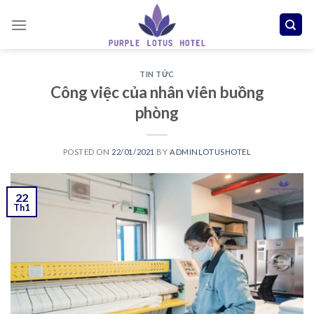
Skip
to
content
TIN TỨC
Công việc của nhân viên buồng
phòng
POSTED ON
22/01/2021
BY
ADMINLOTUSHOTEL
22
Th1