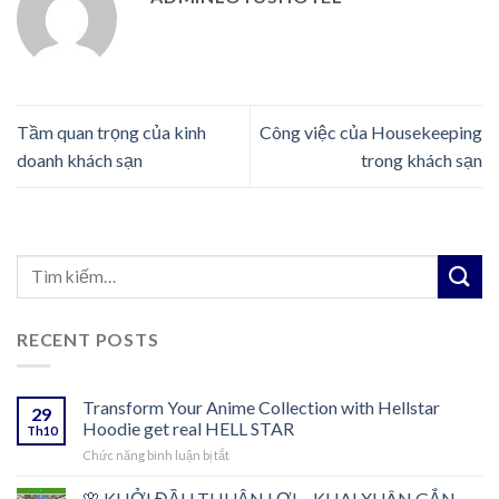
Tầm quan trọng của kinh
Công việc của Housekeeping
doanh khách sạn
trong khách sạn
RECENT POSTS
Transform Your Anime Collection with Hellstar
29
Hoodie get real HELL STAR
Th10
ở
Chức năng bình luận bị tắt
Transform
Your
🌸 KHỞI ĐẦU THUẬN LỢI – KHAI XUÂN GẮN