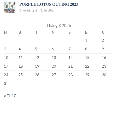
𝐁𝐄𝐋𝐎𝐕𝐄𝐃
𝐏𝐔𝐑𝐏𝐋𝐄 𝐋𝐎𝐓𝐔𝐒 𝐎𝐔𝐓𝐈𝐍𝐆 𝟐𝟎𝟐𝟑
TẬP
🌸
𝐆𝐔𝐄𝐒𝐓𝐒
TRÀ
ở
Chức năng bình luận bị tắt
THỦ
𝐏𝐔𝐑𝐏𝐋𝐄
CÔNG
𝐋𝐎𝐓𝐔𝐒
KEM
𝐎𝐔𝐓𝐈𝐍𝐆
Tháng 8 2026
MẶN
𝟐𝟎𝟐𝟑
H
B
T
N
S
B
C
1
2
3
4
5
6
7
8
9
10
11
12
13
14
15
16
17
18
19
20
21
22
23
24
25
26
27
28
29
30
31
« Th10