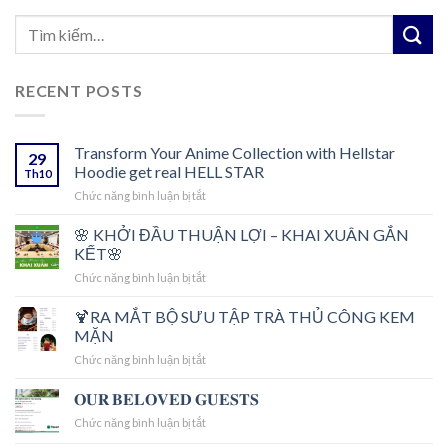
RECENT POSTS
Transform Your Anime Collection with Hellstar
29
Hoodie get real HELL STAR
Th10
ở
Chức năng bình luận bị tắt
Transform
Your
🌸 KHỞI ĐẦU THUẬN LỢI – KHAI XUÂN GẮN
Anime
KẾT🌸
Collection
ở
Chức năng bình luận bị tắt
with
🌸
Hellstar
KHỞI
🍹RA MẮT BỘ SƯU TẬP TRÀ THỦ CÔNG KEM
Hoodie
ĐẦU
get
MẶN
THUẬN
real
ở
Chức năng bình luận bị tắt
LỢI
HELL
🍹
–
STAR
RA
𝐎𝐔𝐑 𝐁𝐄𝐋𝐎𝐕𝐄𝐃 𝐆𝐔𝐄𝐒𝐓𝐒
KHAI
MẮT
XUÂN
ở
Chức năng bình luận bị tắt
BỘ
GẮN
𝐎𝐔𝐑
SƯU
KẾT