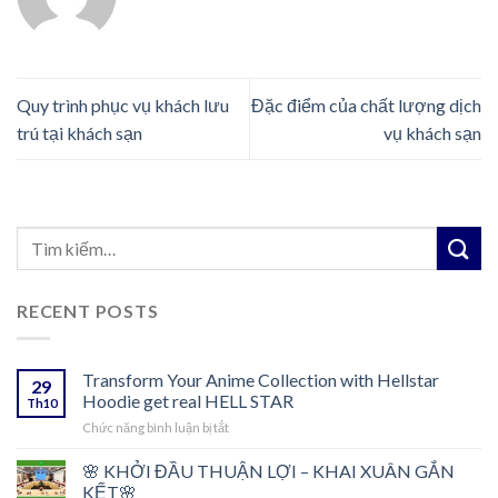
Quy trình phục vụ khách lưu
Đặc điểm của chất lượng dịch
trú tại khách sạn
vụ khách sạn
RECENT POSTS
Transform Your Anime Collection with Hellstar
29
Hoodie get real HELL STAR
Th10
ở
Chức năng bình luận bị tắt
Transform
Your
🌸 KHỞI ĐẦU THUẬN LỢI – KHAI XUÂN GẮN
Anime
KẾT🌸