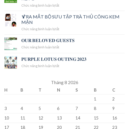
Collection
ở
Chức năng bình luận bị tắt
with
🌸
Hellstar
KHỞI
🍹RA MẮT BỘ SƯU TẬP TRÀ THỦ CÔNG KEM
Hoodie
ĐẦU
get
MẶN
THUẬN
real
ở
Chức năng bình luận bị tắt
LỢI
HELL
🍹
–
STAR
RA
𝐎𝐔𝐑 𝐁𝐄𝐋𝐎𝐕𝐄𝐃 𝐆𝐔𝐄𝐒𝐓𝐒
KHAI
MẮT
XUÂN
ở
Chức năng bình luận bị tắt
BỘ
GẮN
𝐎𝐔𝐑
SƯU
KẾT
𝐁𝐄𝐋𝐎𝐕𝐄𝐃
𝐏𝐔𝐑𝐏𝐋𝐄 𝐋𝐎𝐓𝐔𝐒 𝐎𝐔𝐓𝐈𝐍𝐆 𝟐𝟎𝟐𝟑
TẬP
🌸
𝐆𝐔𝐄𝐒𝐓𝐒
TRÀ
ở
Chức năng bình luận bị tắt
THỦ
𝐏𝐔𝐑𝐏𝐋𝐄
CÔNG
𝐋𝐎𝐓𝐔𝐒
KEM
𝐎𝐔𝐓𝐈𝐍𝐆
Tháng 8 2026
MẶN
𝟐𝟎𝟐𝟑
H
B
T
N
S
B
C
1
2
3
4
5
6
7
8
9
10
11
12
13
14
15
16
17
18
19
20
21
22
23