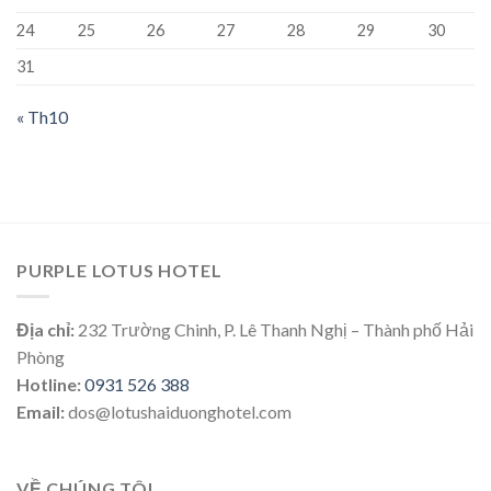
24
25
26
27
28
29
30
31
« Th10
PURPLE LOTUS HOTEL
Địa chỉ:
232 Trường Chinh, P. Lê Thanh Nghị – Thành phố Hải
Phòng
Hotline:
0931 526 388
Email:
dos@lotushaiduonghotel.com
VỀ CHÚNG TÔI