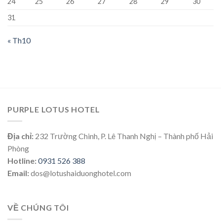
24
25
26
27
28
29
30
31
« Th10
PURPLE LOTUS HOTEL
Địa chỉ:
232 Trường Chinh, P. Lê Thanh Nghị – Thành phố Hải
Phòng
Hotline:
0931 526 388
Email:
dos@lotushaiduonghotel.com
VỀ CHÚNG TÔI