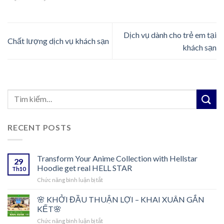
Dịch vụ dành cho trẻ em tại
Chất lượng dịch vụ khách sạn
khách sạn
RECENT POSTS
Transform Your Anime Collection with Hellstar
29
Hoodie get real HELL STAR
Th10
ở
Chức năng bình luận bị tắt
Transform
Your
🌸 KHỞI ĐẦU THUẬN LỢI – KHAI XUÂN GẮN
Anime
KẾT🌸
Collection
ở
Chức năng bình luận bị tắt
with