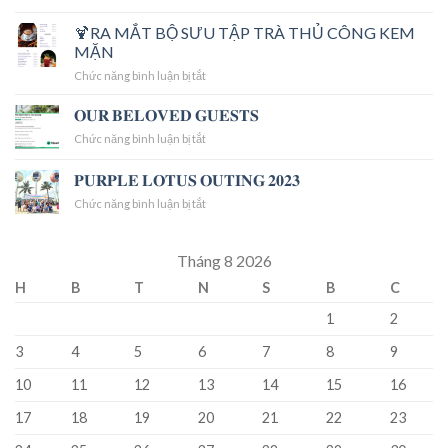
🌸
Hellstar
KHỞI
🍹RA MẮT BỘ SƯU TẬP TRÀ THỦ CÔNG KEM
Hoodie
ĐẦU
get
MẶN
THUẬN
real
ở
Chức năng bình luận bị tắt
LỢI
HELL
🍹
–
STAR
RA
𝐎𝐔𝐑 𝐁𝐄𝐋𝐎𝐕𝐄𝐃 𝐆𝐔𝐄𝐒𝐓𝐒
KHAI
MẮT
XUÂN
ở
Chức năng bình luận bị tắt
BỘ
GẮN
𝐎𝐔𝐑
SƯU
KẾT
𝐁𝐄𝐋𝐎𝐕𝐄𝐃
𝐏𝐔𝐑𝐏𝐋𝐄 𝐋𝐎𝐓𝐔𝐒 𝐎𝐔𝐓𝐈𝐍𝐆 𝟐𝟎𝟐𝟑
TẬP
🌸
𝐆𝐔𝐄𝐒𝐓𝐒
TRÀ
ở
Chức năng bình luận bị tắt
THỦ
𝐏𝐔𝐑𝐏𝐋𝐄
CÔNG
𝐋𝐎𝐓𝐔𝐒
KEM
𝐎𝐔𝐓𝐈𝐍𝐆
Tháng 8 2026
MẶN
𝟐𝟎𝟐𝟑
H
B
T
N
S
B
C
1
2
3
4
5
6
7
8
9
10
11
12
13
14
15
16
17
18
19
20
21
22
23