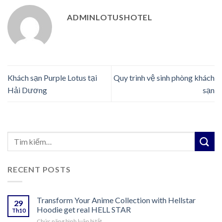
ADMINLOTUSHOTEL
Khách sạn Purple Lotus tại
Quy trình vệ sinh phòng khách
Hải Dương
sạn
RECENT POSTS
Transform Your Anime Collection with Hellstar
29
Hoodie get real HELL STAR
Th10
ở
Chức năng bình luận bị tắt