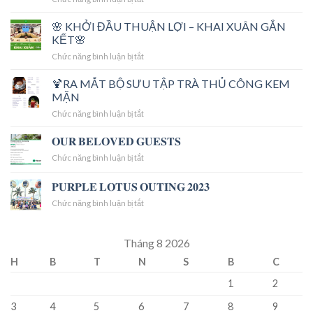
Transform
Your
🌸 KHỞI ĐẦU THUẬN LỢI – KHAI XUÂN GẮN
Anime
KẾT🌸
Collection
ở
Chức năng bình luận bị tắt
with
🌸
Hellstar
KHỞI
🍹RA MẮT BỘ SƯU TẬP TRÀ THỦ CÔNG KEM
Hoodie
ĐẦU
get
MẶN
THUẬN
real
ở
Chức năng bình luận bị tắt
LỢI
HELL
🍹
–
STAR
RA
𝐎𝐔𝐑 𝐁𝐄𝐋𝐎𝐕𝐄𝐃 𝐆𝐔𝐄𝐒𝐓𝐒
KHAI
MẮT
XUÂN
ở
Chức năng bình luận bị tắt
BỘ
GẮN
𝐎𝐔𝐑
SƯU
KẾT
𝐁𝐄𝐋𝐎𝐕𝐄𝐃
𝐏𝐔𝐑𝐏𝐋𝐄 𝐋𝐎𝐓𝐔𝐒 𝐎𝐔𝐓𝐈𝐍𝐆 𝟐𝟎𝟐𝟑
TẬP
🌸
𝐆𝐔𝐄𝐒𝐓𝐒
TRÀ
ở
Chức năng bình luận bị tắt
THỦ
𝐏𝐔𝐑𝐏𝐋𝐄
CÔNG
𝐋𝐎𝐓𝐔𝐒
KEM
𝐎𝐔𝐓𝐈𝐍𝐆
Tháng 8 2026
MẶN
𝟐𝟎𝟐𝟑
H
B
T
N
S
B
C
1
2
3
4
5
6
7
8
9